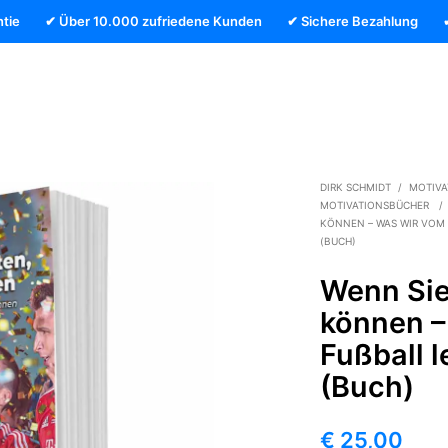
tie
✔ Über 10.000 zufriedene Kunden
✔ Sichere Bezahlung
DIRK SCHMIDT
/
MOTIVA
MOTIVATIONSBÜCHER
/
KÖNNEN – WAS WIR VOM 
BUCH)
Wenn Sie
können –
Fußball 
(Buch)
€
25,00