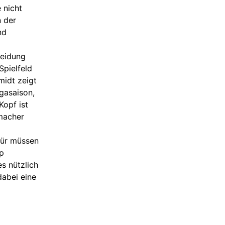
g
 nicht
e
n
n der
nd
heidung
Spielfeld
midt zeigt
igasaison,
Kopf ist
macher
̈r müssen
pp
 nützlich
dabei eine