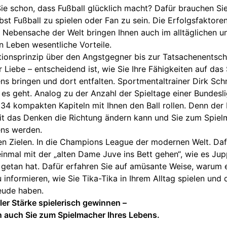
e schon, dass Fußball glücklich macht? Dafür brauchen Sie
bst Fußball zu spielen oder Fan zu sein. Die Erfolgsfaktore
 Nebensache der Welt bringen Ihnen auch im alltäglichen u
n Leben wesentliche Vorteile.
ionsprinzip über den Angstgegner bis zur Tatsachenentsc
 Liebe – entscheidend ist, wie Sie Ihre Fähigkeiten auf das 
ns bringen und dort entfalten. Sportmentaltrainer Dirk Sch
 es geht. Analog zu der Anzahl der Spieltage einer Bundesl
n 34 kompakten Kapiteln mit Ihnen den Ball rollen. Denn der 
it das Denken die Richtung ändern kann und Sie zum Spiel
ens werden.
ren Zielen. In die Champions League der modernen Welt. Dafu
einmal mit der „alten Dame Juve ins Bett gehen“, wie es Ju
etan hat. Dafür erfahren Sie auf amüsante Weise, warum es
zu informieren, wie Sie Tika-Tika in Ihrem Alltag spielen und 
eude haben.
ler Stärke spielerisch gewinnen –
 auch Sie zum Spielmacher Ihres Lebens.