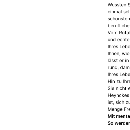
Wussten Si
einmal sel
schönsten
berufliche
Vom Rotat
und echter
Ihres Lebe
Ihnen, wie
lässt er i
rund, dam
Ihres Leb
Hin zu Ih
Sie nicht 
Heynckes g
ist, sich 
Menge Fr
Mit menta
So werden