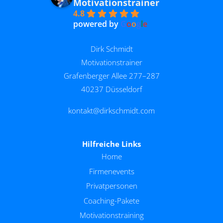
Motivationstrainer
4.8
powered by
G
o
o
g
l
e
Dirk Schmidt
Motivationstrainer
Grafenberger Allee 277–287
40237 Düsseldorf
kontakt@dirkschmidt.com
Hilfreiche Links
Home
Firmenevents
Privatpersonen
Coaching-Pakete
Motivationstraining