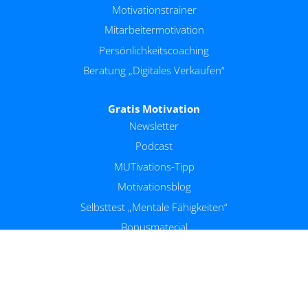
Motivationstrainer
Mitarbeitermotivation
Persönlichkeitscoaching
Beratung „Digitales Verkaufen“
Gratis Motivation
Newsletter
Podcast
MUTivations-Tipp
Motivationsblog
Selbsttest „Mentale Fähigkeiten“
Bonusmaterial
Shop
Motivations-Shop
Motvation-Digital