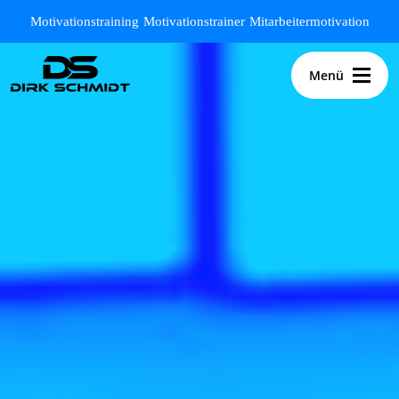
Zum Hauptinhalt springen
Motivationstraining
Motivationstrainer
Mitarbeitermotivation
Menü