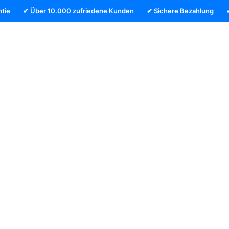
tie
✔ Über 10.000 zufriedene Kunden
✔ Sichere Bezahlung