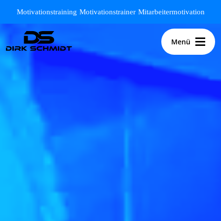
Zum Hauptinhalt springen
Motivationstraining
Motivationstrainer
Mitarbeitermotivation
Menü