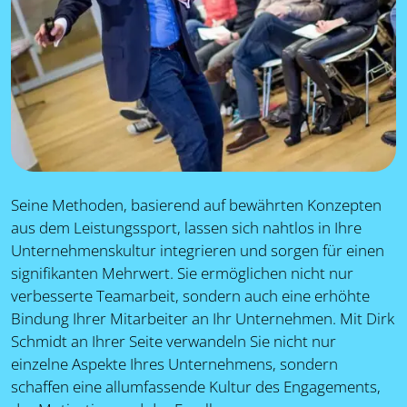
Seine Methoden, basierend auf bewährten Konzepten
aus dem Leistungssport, lassen sich nahtlos in Ihre
Unternehmenskultur integrieren und sorgen für einen
signifikanten Mehrwert. Sie ermöglichen nicht nur
verbesserte Teamarbeit, sondern auch eine erhöhte
Bindung Ihrer Mitarbeiter an Ihr Unternehmen. Mit Dirk
Schmidt an Ihrer Seite verwandeln Sie nicht nur
einzelne Aspekte Ihres Unternehmens, sondern
schaffen eine allumfassende Kultur des Engagements,