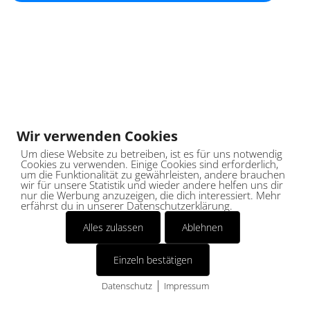
Wir verwenden Cookies
Um diese Website zu betreiben, ist es für uns notwendig
Cookies zu verwenden. Einige Cookies sind erforderlich,
um die Funktionalität zu gewährleisten, andere brauchen
wir für unsere Statistik und wieder andere helfen uns dir
nur die Werbung anzuzeigen, die dich interessiert. Mehr
erfährst du in unserer Datenschutzerklärung.
Alles zulassen
Ablehnen
Einzeln bestätigen
|
Datenschutz
Impressum
Cookies