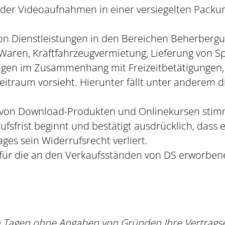
oder Videoaufnahmen in einer versiegelten Packu
von Dienstleistungen in den Bereichen Beherberg
aren, Kraftfahrzeugvermietung, Lieferung von S
ungen im Zusammenhang mit Freizeitbetätigungen, 
itraum vorsieht. Hierunter fällt unter anderem di
g von Download-Produkten und Onlinekursen stimm
rufsfrist beginnt und bestätigt ausdrücklich, das
ges sein Widerrufsrecht verliert.
t für die an den Verkaufsständen von DS erworbe
n Tagen ohne Angaben von Gründen Ihre Vertragse