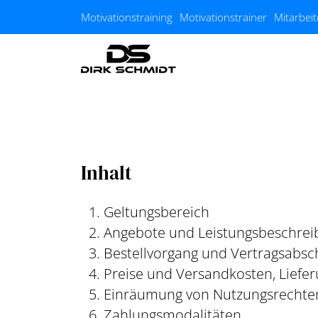
Zum Hauptinhalt springen
Motivationstraining
Motivationstrainer
Mitarbei
Inhalt
Geltungsbereich
Angebote und Leistungsbeschre
Bestellvorgang und Vertragsabsc
Preise und Versandkosten, Liefe
Einräumung von Nutzungsrechte
Zahlungsmodalitäten