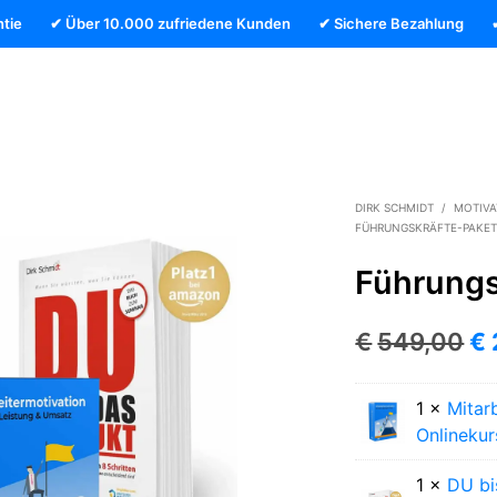
tie
✔ Über 10.000 zufriedene Kunden
✔ Sichere Bezahlung
DIRK SCHMIDT
/
MOTIVA
FÜHRUNGSKRÄFTE-PAKE
Führungs
Ur
€
549,00
€
Pr
1 ×
Mitar
wa
Onlinekur
€
1 ×
DU bi