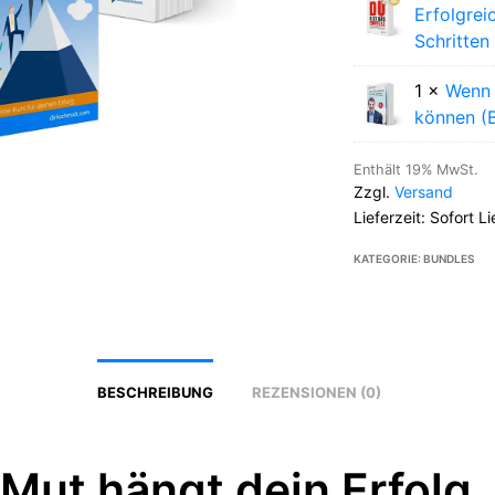
Erfolgrei
Schritten
1 ×
Wenn 
können (
Enthält 19% MwSt.
Zzgl.
Versand
Lieferzeit: Sofort L
KATEGORIE:
BUNDLES
BESCHREIBUNG
REZENSIONEN (0)
Mut hängt dein Erfolg.