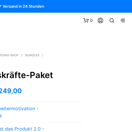
✔ Versand in 24 Stunden
0
TIONS-SHOP
/
BUNDLES
/
T
kräfte-Paket
sprünglicher
Aktueller
249,00
eis
Preis
beitermotivation -
r:
ist:
s
549,00
€249,00.
st das Produkt 2.0 -