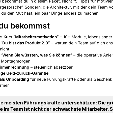
 bekommst du in diesem Paket. Nicht “5 Tipps für motivie
rgespräche”. Sondern: die Architektur, mit der dein Team v
il du den Mut hast, ein paar Dinge anders zu machen.
du bekommst
e-Kurs “Mitarbeitermotivation”
– 10+ Module, lebenslange
“Du bist das Produkt 2.0”
– warum dein Team auf dich ansp
nicht.
 “Wenn Sie wüssten, was Sie können”
– die operative Anlei
n Montagmorgen
Firmenrechnung
– steuerlich absetzbar
ge Geld-zurück-Garantie
 als Onboarding
für neue Führungskräfte oder als Geschenk
ormer
e meisten Führungskräfte unterschätzen: Die gr
 im Team ist nicht der schwächste Mitarbeiter. Si