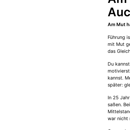
Auc
Am Mut hä
Führung i
mit Mut g
das Gleic
Du kannst
motivierst
kannst. M
später: gl
In 25 Jahr
saßen. Bei
Mittelsta
war nicht