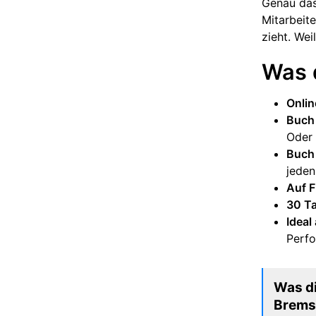
Genau das
Mitarbeite
zieht. We
Was 
Onlin
Buch 
Oder 
Buch
jede
Auf 
30 Ta
Ideal
Perf
Was di
Bremse