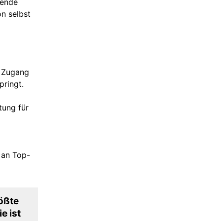
rende
on selbst
r Zugang
ringt.
tung für
 an Top-
ößte
e ist