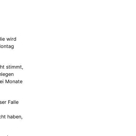
ie wird
Montag
ht stimmt,
hlegen
rei Monate
ser Falle
cht haben,