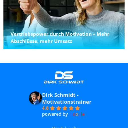
Vertriebspower durch Motivation – Mehr
Abschlüsse, mehr Umsatz
Dirk Schmidt -
Motivationstrainer
4.8
powered by
G
o
o
g
l
e