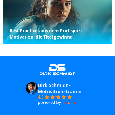
Best Practices aus dem Profisport –
Motivation, die Titel gewinnt
Dirk Schmidt -
Motivationstrainer
4.8
powered by
G
o
o
g
l
e