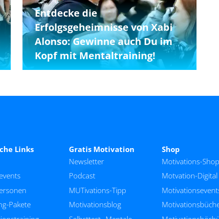
Entdecke die
Erfolgsgeheimnisse von Xabi
Alonso: Gewinne auch Du im
Kopf mit Mentaltraining!
iche Links
Gratis Motivation
Shop
Newsletter
Motivations-Sho
events
Podcast
Motvation-Digital
personen
MUTivations-Tipp
Motivationsevent
ng-Pakete
Motivationsblog
Motivationsbüch
ionstraining
Selbsttest „Mentale
Motivationshörb