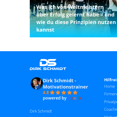
Was ich von Weltmeistern
über Erfolg gelernt habe – und
wie du diese Prinzipien nutzen
kannst
Hilfre
Dirk Schmidt -
Motivationstrainer
Home
4.8
Firmen
powered by
G
o
o
g
l
e
Privat
Coachi
Dirk Schmidt
Motivat