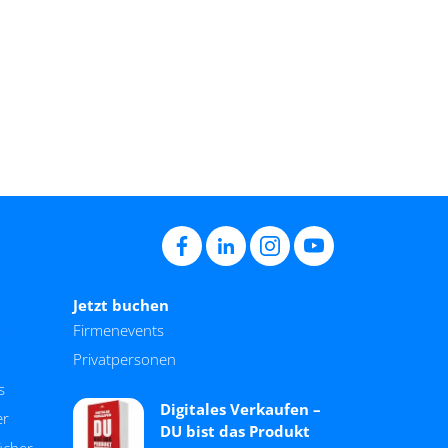
Jetzt buchen
p
Firmenevents
Privatpersonen
s
Digitales Verkaufen –
er
DU bist das Produkt
ücher