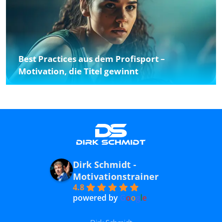
Best Practices aus dem Profisport –
Motivation, die Titel gewinnt
Dirk Schmidt -
Motivationstrainer
4.8
powered by
G
o
o
g
l
e