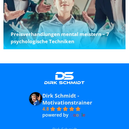
Preisverhandlungen mental meistern – 7
psychologische Techniken
Dirk Schmidt -
Motivationstrainer
4.8
powered by
G
o
o
g
l
e