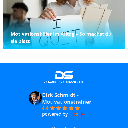
Motivationskiller im Alltag – So machst du
sie platt
Dirk Schmidt -
Motivationstrainer
4.8
powered by
G
o
o
g
l
e