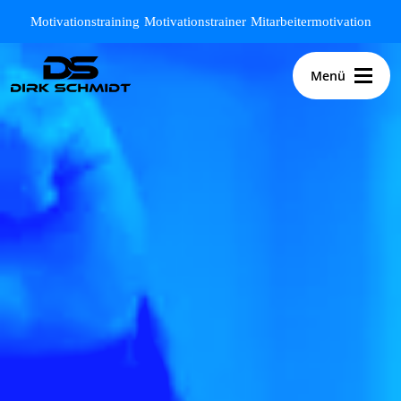
Zum Hauptinhalt springen
Motivationstraining
Motivationstrainer
Mitarbeitermotivation
Menü