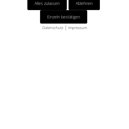
Alles zulassen
Ablehnen
Einzeln bestätigen
Glaubenseffekt in der Führung: Wie dein
|
Datenschutz
Impressum
Mindset dein gesamtes Team prägt
Cookies
FC Bayern-Dominanz: Was Unternehmen
von der „Mia san Mia“-Psychologie lernen
können