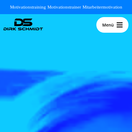
Zum Hauptinhalt springen
Motivationstraining
Motivationstrainer
Mitarbeitermotivation
Menü