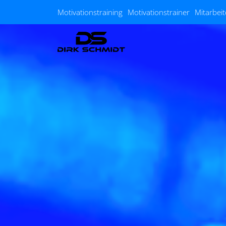
Zum Hauptinhalt springen
Motivationstraining
Motivationstrainer
Mitarbei