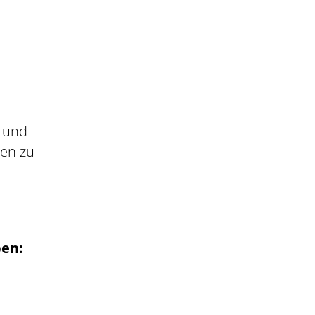
t und
den zu
ben: