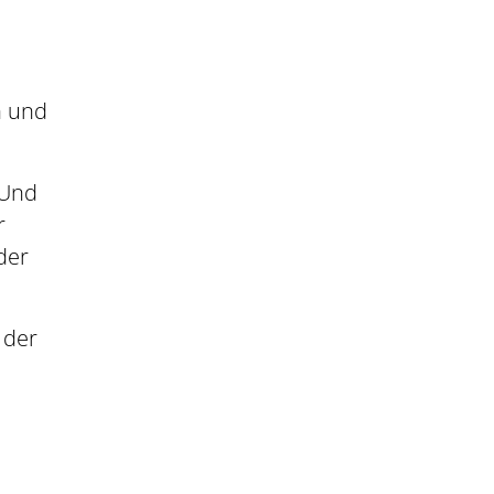
n und
 Und
r
der
 der