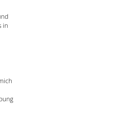
und
 in
 mich
abung