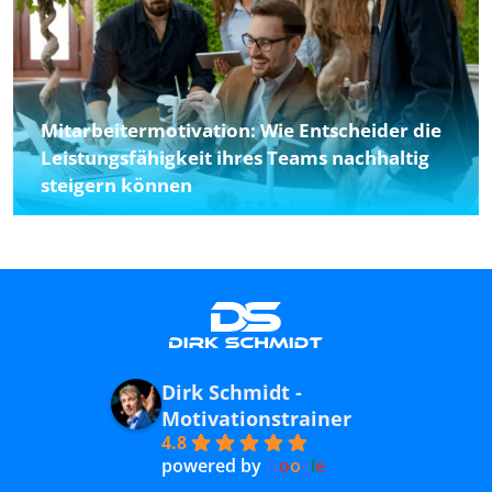
Mitarbeitermotivation: Wie Entscheider die
Leistungsfähigkeit ihres Teams nachhaltig
steigern können
Dirk Schmidt -
Motivationstrainer
4.8
powered by
G
o
o
g
l
e