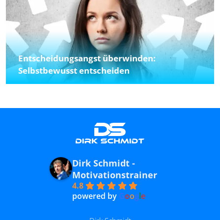
Entscheidungsangst überwinden:
Selbstbewusst entscheiden
Dirk Schmidt -
Motivationstrainer
4.8
powered by
G
o
o
g
l
e